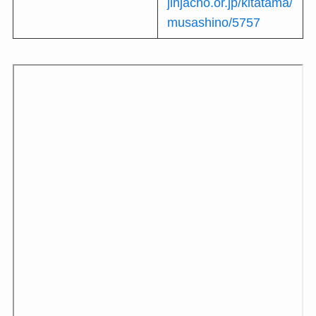
jinjacho.or.jp/kitatama/
musashino/5757