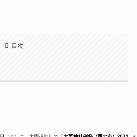
目次
月29日（金）に、大國魂神社で「
大鷲神社例祭（酉の市）2024
」