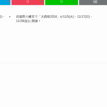
日)・
武蔵野八幡宮で「大酉祭2024」が11/5(火)・11/17(日)・
11/29(金)に開催！