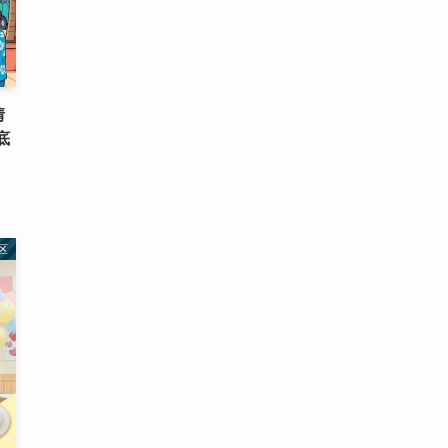
情
底
区