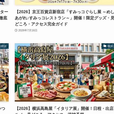
クター
【2026】京王百貨店新宿店「すみっコぐらし展 ～め
徹底
あがれ♪すみっコレストラン～」開催！限定グッズ・
どころ・アクセス完全ガイド
2026年7月16日
新宿区
横浜
いつ
【2026】横浜高島屋「イタリア展」開催！日程・出店