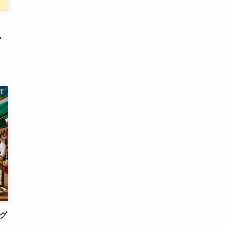
し
見
市
グ