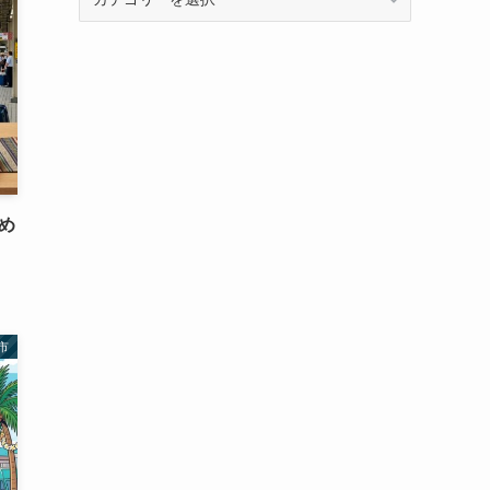
テ
ゴ
リ
ー
め
市