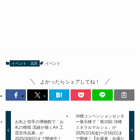
イベント
北区
イベント
よかったらシェアしてね！
沖縄コンベンションセンタ
お札と切手の博物館で「お
ー展示棟で「第10回 沖縄
札の模様 流線が描くArt 工
ミネラルマルシェ」が
芸官作品展」が
2025/2/14(金)〜2/16(日)ま
2025/3/9(日)まで開催中！
で開催！【出展者・会場な