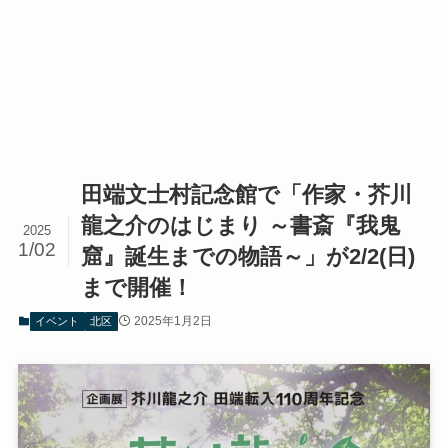
田端文士村記念館で「作家・芥川
龍之介のはじまり ～書斎『我鬼
2025
1/02
窟』誕生までの物語～」が2/2(日)
まで開催！
2025年1月2日
イベント
北区