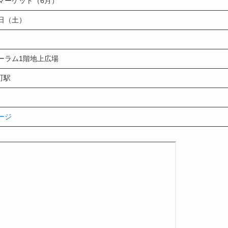
マーケット（6月）
4日（土）
ーラム1階地上広場
町駅
ージ