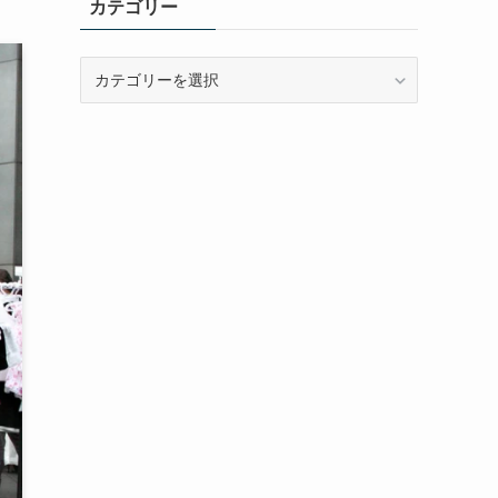
カテゴリー
カ
テ
ゴ
リ
ー