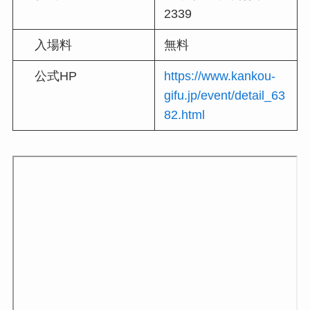
2339
入場料
無料
公式HP
https://www.kankou-
gifu.jp/event/detail_63
82.html