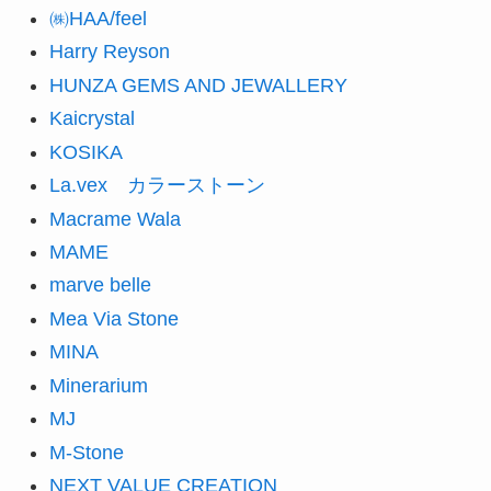
㈱HAA/feel
Harry Reyson
HUNZA GEMS AND JEWALLERY
Kaicrystal
KOSIKA
La.vex カラーストーン
Macrame Wala
MAME
marve belle
Mea Via Stone
MINA
Minerarium
MJ
M-Stone
NEXT VALUE CREATION