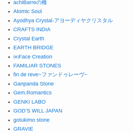
achiBarreの種
Atomic Soul
Ayodhya Crystal-アヨーディヤクリスタル
CRAFTS INDIA
Crystal Earth
EARTH BRIDGE
㈱Face Creation
FAMILIAR STONES
fin de reve~ファンドゥレーヴ~
Ganpanda Stone
Gem.Romantics
GENKI LABO
GOD’S WILL JAPAN
gotukimo stone
GRAVIE