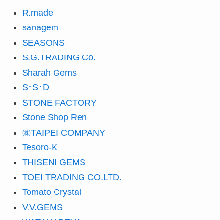
R.made
sanagem
SEASONS
S.G.TRADING Co.
Sharah Gems
S･S･D
STONE FACTORY
Stone Shop Ren
㈱TAIPEI COMPANY
Tesoro-K
THISENI GEMS
TOEI TRADING CO.LTD.
Tomato Crystal
V.V.GEMS