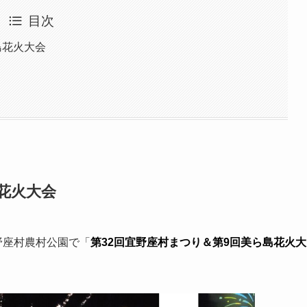
目次
島花火大会
花火大会
宜野座村農村公園で「
第32回宜野座村まつり＆第9回美ら島花火大