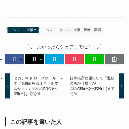
イベント
大阪市
イベント
グルメ
大阪
近畿
関西
よかったらシェアしてね！
タカシマヤ ローズホール
日本橋高島屋S.C.で「北欧
で「第9回 横浜ミネラルマ
のあかり展」が
ルシェ」が2025/3/7(金)〜
2025/3/5(水)〜3/24(月)まで
3/9(日)まで開催！
開催！
この記事を書いた人