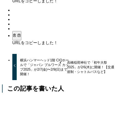
URLをコピーしました！
URLをコピーしました！
横浜ハンマーヘッド1階 CIQホー
高橋稲荷神社で「初午大祭
ルで「ジャパン ブルワーズ カッ
2025」が2/6(木)に開催！【交通
プ2025」が2/7(金)〜2/9(日)まで
規制・シャトルバスなど】
開催！
この記事を書いた人