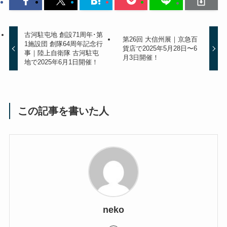
古河駐屯地 創設71周年･第
第26回 大信州展｜京急百
1施設団 創隊64周年記念行
貨店で2025年5月28日〜6
事｜陸上自衛隊 古河駐屯
月3日開催！
地で2025年6月1日開催！
この記事を書いた人
neko