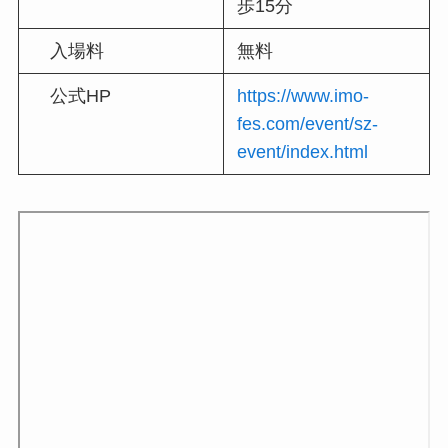
歩15分
入場料
無料
公式HP
https://www.imo-
fes.com/event/sz-
event/index.html