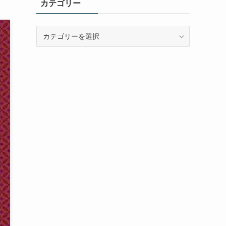
カテゴリー
カ
テ
ゴ
リ
ー