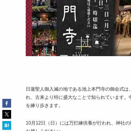
日蓮聖人御入滅の地である池上本門寺の御会式は、例
れ、古来より特に盛大なことで知られています。中で
を練り歩きます。
10月12日（日）には万灯練供養が行われ、神社