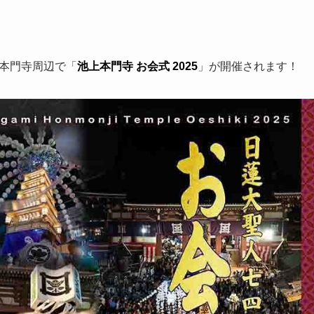
池上本門寺周辺で「
池上本門寺 お会式 2025
」が開催されます！