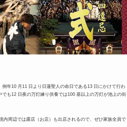
年10 月11 日より日蓮聖人の命日である13 日にかけて行わ
も12 日夜の万灯練り供養では100 基以上の万灯が池上の街
の境内周辺では露店（お店）も出店されるので、ぜひ家族全員で