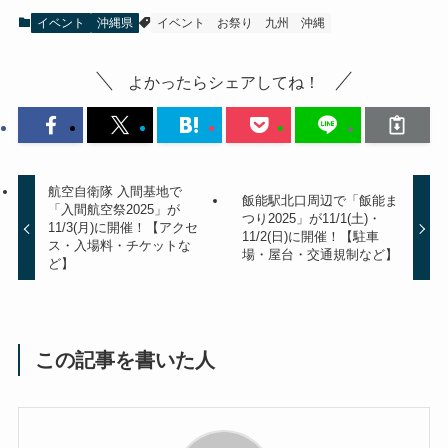
イベント
沖縄県
イベント
お祭り
九州
沖縄
よかったらシェアしてね！
航空自衛隊 入間基地で
飯能駅北口周辺で「飯能ま
「入間航空祭2025」が
つり2025」が11/1(土)・
11/3(月)に開催！【アクセ
11/2(日)に開催！【駐車
ス・入場料・チケットな
場・屋台・交通規制など】
ど】
この記事を書いた人