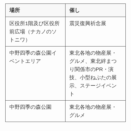
場所
催し
区役所1階及び区役所
震災復興祈念展
前広場（ナカノのソ
トニワ）
中野四季の森公園イ
東北各地の物産展・
ベントエリア
グルメ、東北絆まつ
り関係市のPR・演
技、小型ねぶたの展
示、ステージイベン
ト
中野四季の森公園
東北各地の物産展・
グルメ