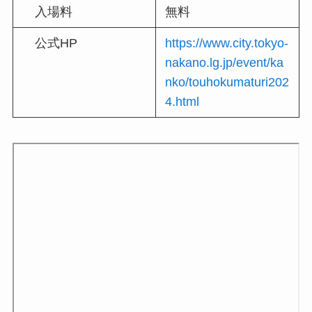
入場料
無料
公式HP
https://www.city.tokyo-
nakano.lg.jp/event/ka
nko/touhokumaturi202
4.html