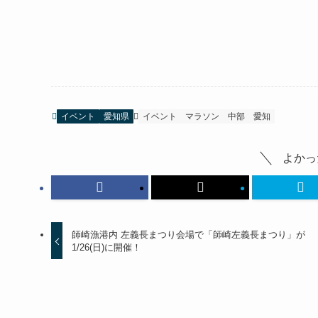
イベント
愛知県
イベント
マラソン
中部
愛知
よかっ
師崎漁港内 左義長まつり会場で「師崎左義長まつり」が
1/26(日)に開催！