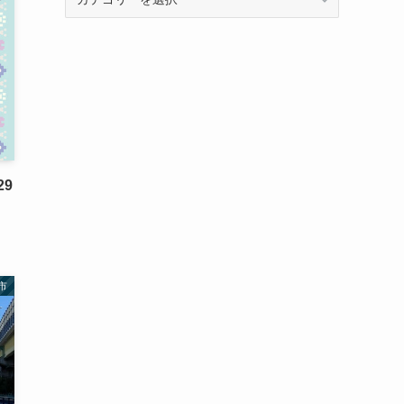
テ
ゴ
リ
ー
29
市