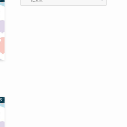
テ
ゴ
リ
ー
区